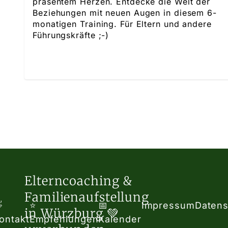
präsentem Herzen. Entdecke die Welt der
Beziehungen mit neuen Augen in diesem 6-
monatigen Training. Für Eltern und andere
Führungskräfte ;-)
Elterncoaching &
Familienaufstellung

⭐
📅
Impressum
Datens
in Würzburg 💚
ontakt
Empfehlungen
Kalender