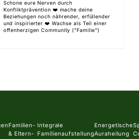
Schone eure Nerven durch
Konfliktprävention ❤️ mache deine
Beziehungen noch nährender, erfüllender
und inspirierter ❤️ Wachse als Teil einer
offenherzigen Community ("Familie")
gen
Familien-
Integrale
Energetische
Sp
& Eltern-
Familienaufstellung
Auraheilung
C