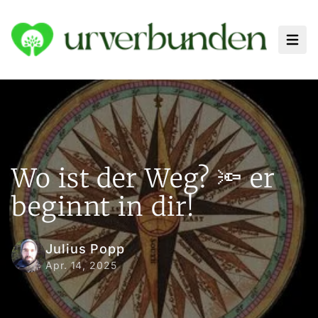
Haup
Wo ist der Weg? 🔦 er
beginnt in dir!
Julius Popp
Apr. 14, 2025