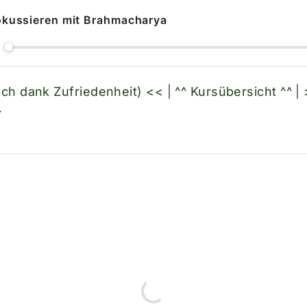
okussieren mit Brahmacharya
ich dank Zufriedenheit) <<
|
^^ Kursübersicht ^^
|
>