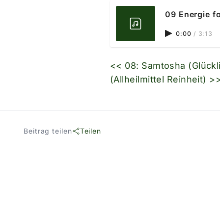
09 Energie f
0:00
/
3:13
<< 08: Samtosha (Glückl
(Allheilmittel Reinheit) >
Beitrag teilen
Teilen