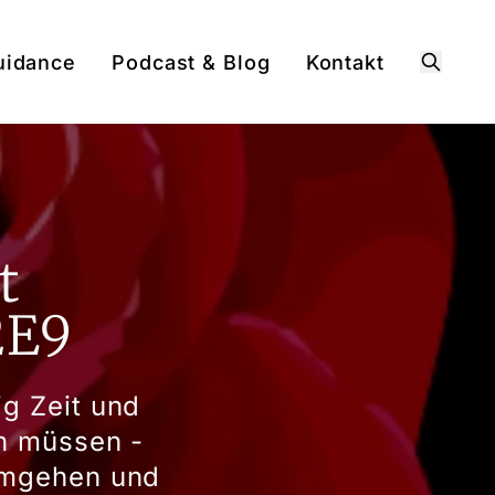
uidance
Podcast & Blog
Kontakt
Suche
t
2E9
g Zeit und
en müssen -
umgehen und