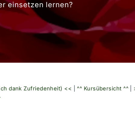
er einsetzen lernen?
ich dank Zufriedenheit) <<
|
^^ Kursübersicht ^^
|
>